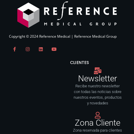
Copyright © 2024 Reference Medical | Reference Medical Group
F
I
L
Y
a
n
i
o
c
s
n
u
e
t
k
t
CLIENTES
b
a
e
u
o
g
d
b
o
r
i
e
Newsletter
k
a
n
-
m
f
Recibe nuestro newsletter
con todas las noticias sobre
nuestros eventos, productos
y novedades
Zona Cliente
Zona reservada para clientes