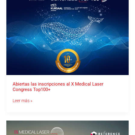
al
X
Medical
Laser
Congress
Top100+
Abiertas las inscripciones al X Medical Laser
Congress Top100+
Leer más »
Se
abre
la