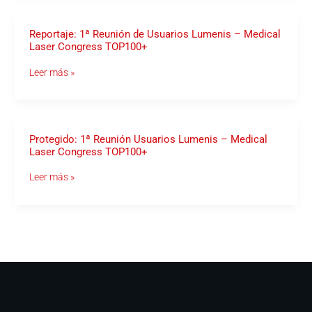
Reportaje:
Reportaje: 1ª Reunión de Usuarios Lumenis – Medical
1ª
Laser Congress TOP100+
Reunión
de
Leer más »
Usuarios
Lumenis
–
Medical
Laser
Congress
TOP100+
Protegido:
Protegido: 1ª Reunión Usuarios Lumenis – Medical
1ª
Laser Congress TOP100+
Reunión
Usuarios
Leer más »
Lumenis
–
Medical
Laser
Congress
TOP100+