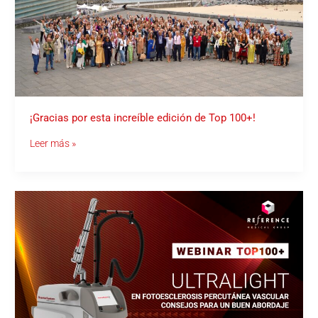
Top
100+!
¡Gracias por esta increíble edición de Top 100+!
Leer más »
WEBINAR
TOP100+.
Presenta
Dr.
Cesar
Arroyo