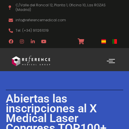
Ir
C/Valle del Roncal 12, Planta 1, Oficina 10, Las ROZAS
al
(Madrid)
contenido
info@referencemedical.com
Tel. (+34) 911261019
F
I
L
Y
a
n
i
o
c
s
n
u
e
t
k
t
b
a
e
u
o
g
d
b
o
r
i
e
k
a
n
m
-
i
n
Abiertas las
inscripciones al X
Medical Laser
Congress TOP100+