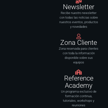
o
r
i
e
Newsletter
k
a
n
-
m
f
Recibe nuestro newsletter
con todas las noticias sobre
nuestros eventos, productos
y novedades
Zona Cliente
Zona reservada para clientes
con toda la información
disponible sobre sus
equipos
Reference
Academy
Un programa exclusivo de
formación continua,
tutoriales, workshops y
reuniones