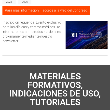
2026
2026
Para más información – accede a la web del Congreso
Inscripción requerida. Evento exclusivo
para las clínicas y centros médicos. Te
informaremos sobre todos los detalles
próximamente mediante nuestro
newsletter.
MATERIALES
FORMATIVOS,
INDICACIONES DE USO,
TUTORIALES