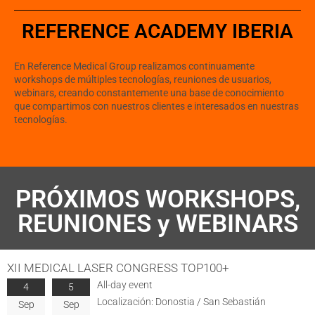
REFERENCE ACADEMY IBERIA
En Reference Medical Group realizamos continuamente
workshops de múltiples tecnologías, reuniones de usuarios,
webinars, creando constantemente una base de conocimiento
que compartimos con nuestros clientes e interesados en nuestras
tecnologías.
PRÓXIMOS WORKSHOPS,
REUNIONES y WEBINARS
XII MEDICAL LASER CONGRESS TOP100+
All-day event
4
5
Localización:
Donostia / San Sebastián
Sep
Sep