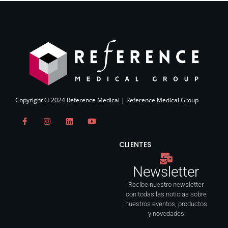
Copyright © 2024 Reference Medical | Reference Medical Group
F
I
L
Y
a
n
i
o
c
s
n
u
e
t
k
t
CLIENTES
b
a
e
u
o
g
d
b
o
r
i
e
Newsletter
k
a
n
-
m
f
Recibe nuestro newsletter
con todas las noticias sobre
nuestros eventos, productos
y novedades