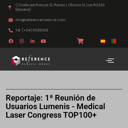
Ir
C/Valle del Roncal 12, Planta 1, Oficina 10, Las ROZAS
al
(Madrid)
contenido
info@referencemedical.com
Tel. (+34) 911261019
F
I
L
Y
a
n
i
o
c
s
n
u
e
t
k
t
b
a
e
u
o
g
d
b
o
r
i
e
k
a
n
m
-
i
n
Reportaje: 1ª Reunión de
Usuarios Lumenis - Medical
Laser Congress TOP100+