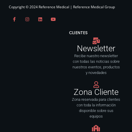
Copyright © 2024 Reference Medical | Reference Medical Group
F
I
L
Y
a
n
i
o
c
s
n
u
e
t
k
t
CLIENTES
b
a
e
u
o
g
d
b
o
r
i
e
Newsletter
k
a
n
-
m
f
Recibe nuestro newsletter
con todas las noticias sobre
nuestros eventos, productos
y novedades
Zona Cliente
Zona reservada para clientes
con toda la información
disponible sobre sus
equipos