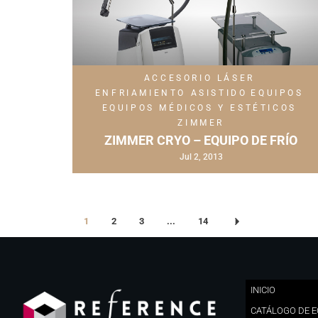
ACCESORIO LÁSER
ENFRIAMIENTO ASISTIDO
EQUIPOS
EQUIPOS MÉDICOS Y ESTÉTICOS
ZIMMER
ZIMMER CRYO – EQUIPO DE FRÍO
Jul 2, 2013
1
2
3
...
14
INICIO
CATÁLOGO DE 