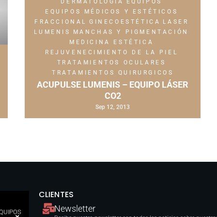
DERMATOLOGÍA
EQUIPOS
EQUIPOS MÉDICOS Y ESTÉTICOS
FRACCIONAL
GINECOESTÉTICA
LASER
LUMENIS
MANCHAS Y PIGMENTACIÓN
MEDICINA ESTÉTICA
REJUVENECIMIENTO DE LA PIEL
TRATAMIENTOS OCULARES
TRATAMIENTOS QUIRURGICOS
ACUPULSE LUMENIS – EQUIPO LÁSER
CO2
Sep 12, 2013
CLIENTES
Newsletter
EQUIPOS