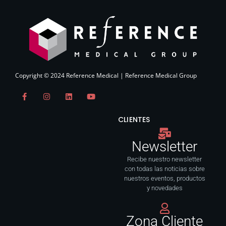
Copyright © 2024 Reference Medical | Reference Medical Group
F
I
L
Y
a
n
i
o
c
s
n
u
e
t
k
t
CLIENTES
b
a
e
u
o
g
d
b
o
r
i
e
Newsletter
k
a
n
-
m
f
Recibe nuestro newsletter
con todas las noticias sobre
nuestros eventos, productos
y novedades
Zona Cliente