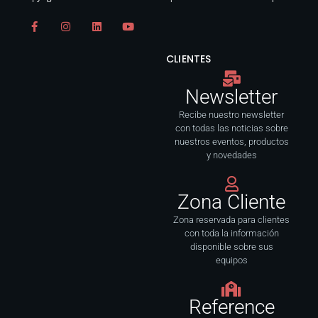
F
I
L
Y
a
n
i
o
c
s
n
u
e
t
k
t
CLIENTES
b
a
e
u
o
g
d
b
o
r
i
e
Newsletter
k
a
n
-
m
f
Recibe nuestro newsletter
con todas las noticias sobre
nuestros eventos, productos
y novedades
Zona Cliente
Zona reservada para clientes
con toda la información
disponible sobre sus
equipos
Reference