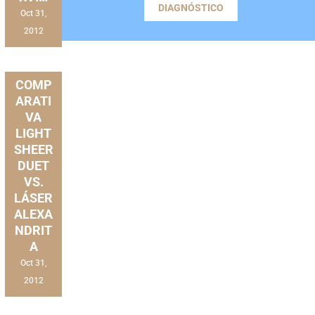
DIAGNÓSTICO
Oct 31,
2012
DEPILACIÓN
PUBLICACIONES-
LUMENIS
COMP
ARATI
VA
LIGHT
SHEER
DUET
VS.
LÁSER
ALEXA
NDRIT
A
Oct 31,
2012