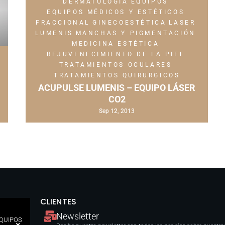
DERMATOLOGÍA
EQUIPOS
EQUIPOS MÉDICOS Y ESTÉTICOS
FRACCIONAL
GINECOESTÉTICA
LASER
LUMENIS
MANCHAS Y PIGMENTACIÓN
MEDICINA ESTÉTICA
REJUVENECIMIENTO DE LA PIEL
TRATAMIENTOS OCULARES
TRATAMIENTOS QUIRURGICOS
ACUPULSE LUMENIS – EQUIPO LÁSER
CO2
Sep 12, 2013
CLIENTES
Newsletter
EQUIPOS