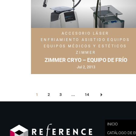
ACCESORIO LÁSER
ENFRIAMIENTO ASISTIDO
EQUIPOS
EQUIPOS MÉDICOS Y ESTÉTICOS
ZIMMER
ZIMMER CRYO – EQUIPO DE FRÍO
Jul 2, 2013
1
2
3
...
14
INICIO
CATÁLOGO DE 