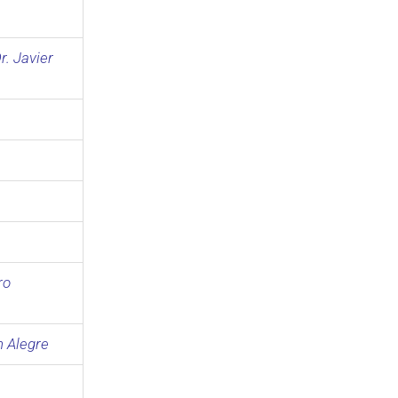
r. Javier
ro
n Alegre