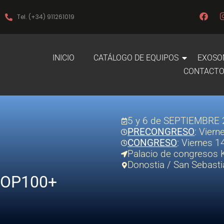
F
Tel. (+34) 911261019
a
c
e
b
INICIO
CATÁLOGO DE EQUIPOS
EXOSO
o
o
CONTACT
k
5 y 6 de SEPTIEMBRE
PRECONGRESO
: Vier
CONGRESO
: Viernes 
Palacio de congresos
Donostia / San Sebasti
 TOP100+