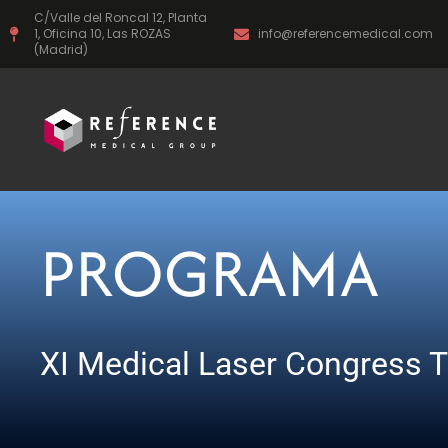
Ir
C/Valle del Roncal 12, Planta
al
1, Oficina 10, Las ROZAS
info@referencemedical.com
contenido
(Madrid)
PROGRAMA
XI Medical Laser Congress