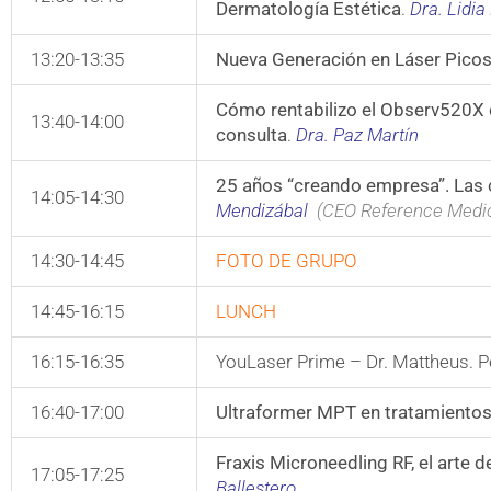
Dermatología Estética
.
Dra. Lidi
13:20-13:35
Nueva Generación en Láser Pico
Cómo rentabilizo el Observ520X c
13:40-14:00
consulta
.
Dra. Paz Martín
25 años “creando empresa”. Las c
14:05-14:30
Mendizábal
(CEO Reference Medic
14:30-14:45
FOTO DE GRUPO
14:45-16:15
LUNCH
16:15-16:35
YouLaser Prime – Dr. Mattheus. P
16:40-17:00
Ultraformer MPT en tratamientos
Fraxis Miсroneedling RF, el arte d
17:05-17:25
Ballestero