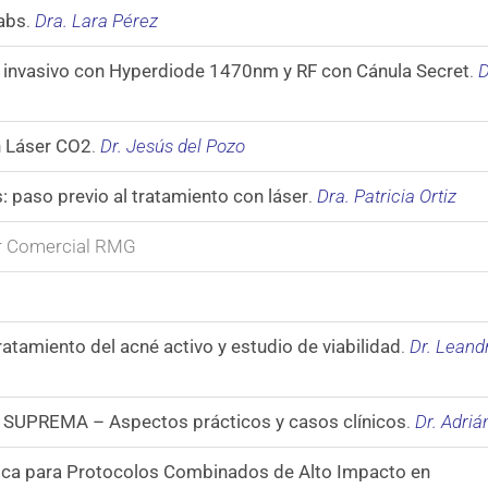
Labs
.
Dra. Lara Pérez
invasivo con Hyperdiode 1470nm y RF con Cánula Secret
.
D
n Láser CO2
.
Dr. Jesús del Pozo
: paso previo al tratamiento con láser
.
Dra. Patricia Ortiz
or Comercial RMG
atamiento del acné activo y estudio de viabilidad
.
Dr. Leand
P: SUPREMA – Aspectos prácticos y casos clínicos
.
Dr. Adriá
ica para Protocolos Combinados de Alto Impacto en