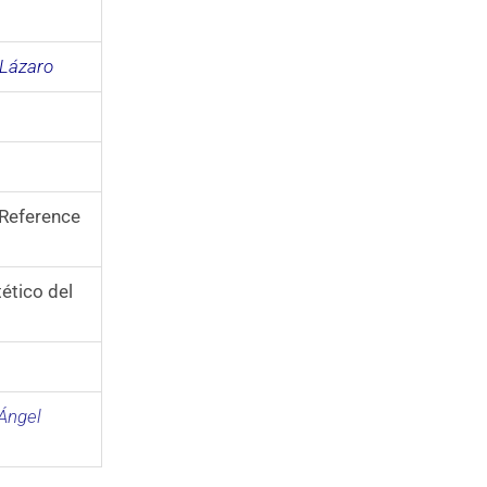
 Lázaro
 Reference
tético del
 Ángel