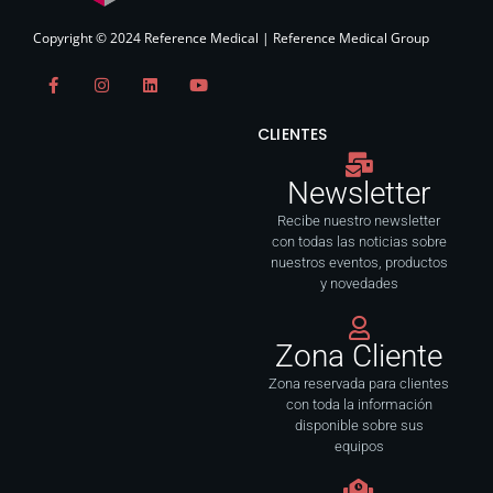
Copyright © 2024 Reference Medical | Reference Medical Group
F
I
L
Y
a
n
i
o
c
s
n
u
e
t
k
t
CLIENTES
b
a
e
u
o
g
d
b
o
r
i
e
Newsletter
k
a
n
-
m
f
Recibe nuestro newsletter
con todas las noticias sobre
nuestros eventos, productos
y novedades
Zona Cliente
Zona reservada para clientes
con toda la información
disponible sobre sus
equipos