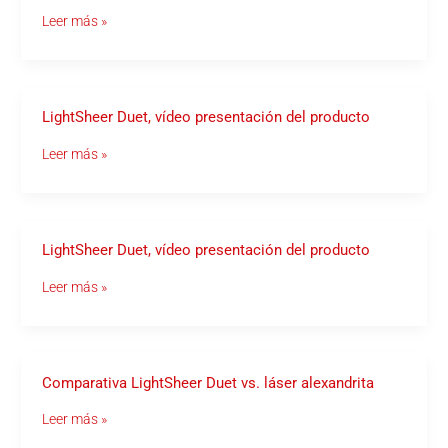
DEL
Leer más »
GEDET
LightSheer
LightSheer Duet, vídeo presentación del producto
Duet,
vídeo
Leer más »
presentación
del
producto
LightSheer
LightSheer Duet, vídeo presentación del producto
Duet,
vídeo
Leer más »
presentación
del
producto
Comparativa
Comparativa LightSheer Duet vs. láser alexandrita
LightSheer
Duet
Leer más »
vs.
láser