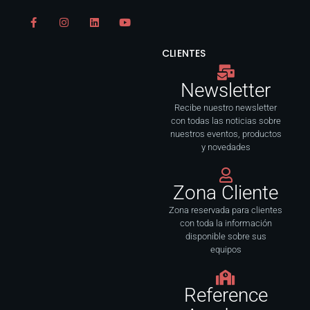
F
I
L
Y
a
n
i
o
c
s
n
u
e
t
k
t
CLIENTES
b
a
e
u
o
g
d
b
o
r
i
e
Newsletter
k
a
n
-
m
f
Recibe nuestro newsletter
con todas las noticias sobre
nuestros eventos, productos
y novedades
Zona Cliente
Zona reservada para clientes
con toda la información
disponible sobre sus
equipos
Reference