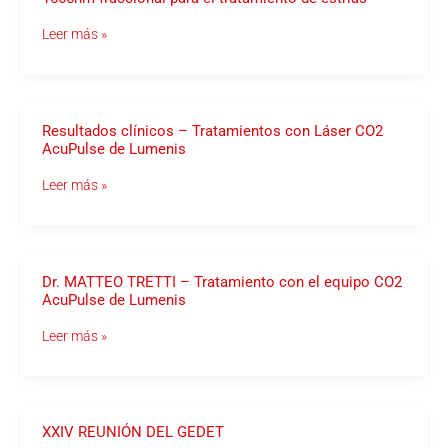
M22
–
Leer más »
Un
novedoso
sistema
no
ablativo
1565nm
fraccional
Resultados
Resultados clínicos – Tratamientos con Láser CO2
para
clínicos
AcuPulse de Lumenis
el
–
tratamiento
Tratamientos
Leer más »
de
con
estrías
Láser
CO2
AcuPulse
de
Lumenis
Dr.
Dr. MATTEO TRETTI – Tratamiento con el equipo CO2
MATTEO
AcuPulse de Lumenis
TRETTI
–
Leer más »
Tratamiento
con
el
equipo
CO2
AcuPulse
de
XXIV
XXIV REUNIÓN DEL GEDET
Lumenis
REUNIÓN