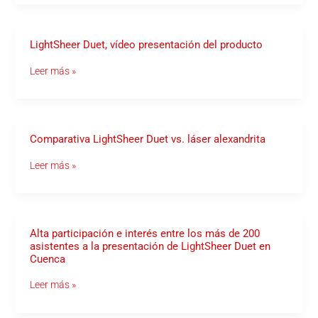
producto
LightSheer
LightSheer Duet, vídeo presentación del producto
Duet,
vídeo
Leer más »
presentación
del
producto
Comparativa
Comparativa LightSheer Duet vs. láser alexandrita
LightSheer
Duet
Leer más »
vs.
láser
alexandrita
Alta
Alta participación e interés entre los más de 200
participación
asistentes a la presentación de LightSheer Duet en
e
Cuenca
interés
entre
los
Leer más »
más
de
200