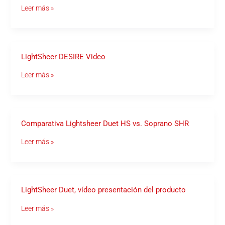
estéticos
Leer más »
de
Lumenis
LightSheer
LightSheer DESIRE Video
DESIRE
Video
Leer más »
Comparativa
Comparativa Lightsheer Duet HS vs. Soprano SHR
Lightsheer
Duet
Leer más »
HS
vs.
Soprano
SHR
LightSheer
LightSheer Duet, vídeo presentación del producto
Duet,
vídeo
Leer más »
presentación
del