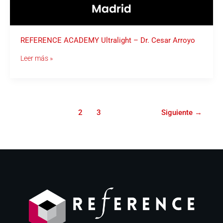
REFERENCE ACADEMY Ultralight – Dr. Cesar Arroyo
Leer más »
1
2
3
Siguiente
→