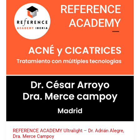
ACADEMY
Ultralight
–
Dr.
Adrián
Alegre,
Dra.
Merce
Campoy
REFERENCE ACADEMY Ultralight – Dr. Adrián Alegre,
Dra. Merce Campoy