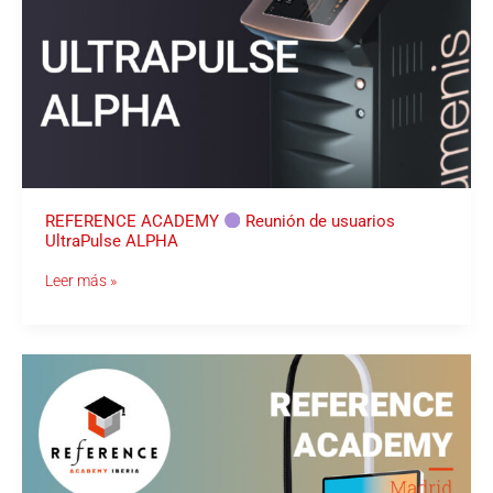
REFERENCE ACADEMY
Reunión de usuarios
UltraPulse ALPHA
Leer más »
REFERENCE
ACADEMY
Reunión
de
usuarios
UltraClear