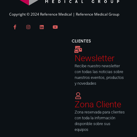
Copyright © 2024 Reference Medical | Reference Medical Group
F
I
L
Y
a
n
i
o
c
s
n
u
e
t
k
t
CLIENTES
b
a
e
u
o
g
d
b
o
r
i
e
k
a
n
Newsletter
-
m
f
Recibe nuestro newsletter
con todas las noticias sobre
nuestros eventos, productos
y novedades
Zona Cliente
Zona reservada para clientes
con toda la información
disponible sobre sus
equipos