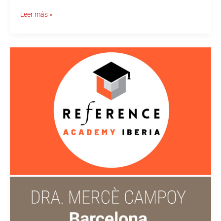
Leer más »
REFERENCE
ACADEMY
con
Dra.
Merce
Campoy
–
Barcelona