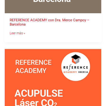
REFERENCE ACADEMY con Dra. Merce Campoy –
Barcelona
Leer más »
REFERENCE
ACADEMY
Láser
CO2
Acupulse
con
Dra.
Merce
Campoy