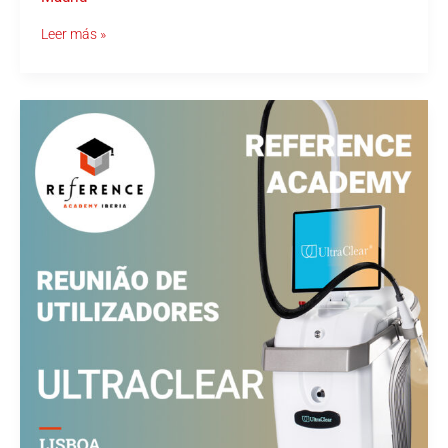
Leer más »
REFERENCE
ACADEMY
Reunião
de
utilizadores
UltraClear
–