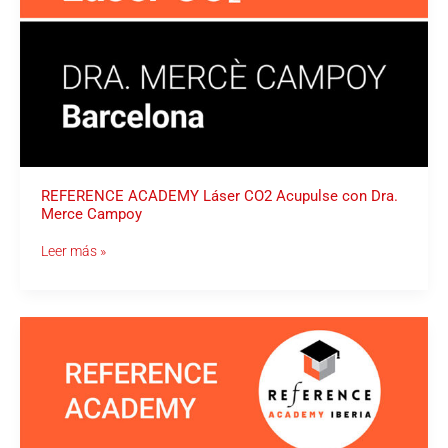
REFERENCE ACADEMY Láser CO2 Acupulse con Dra.
Merce Campoy
Leer más »
REFERENCE
ACADEMY
–
Pigmentaciones
y
Vasculares
–
Dr.
Adrián