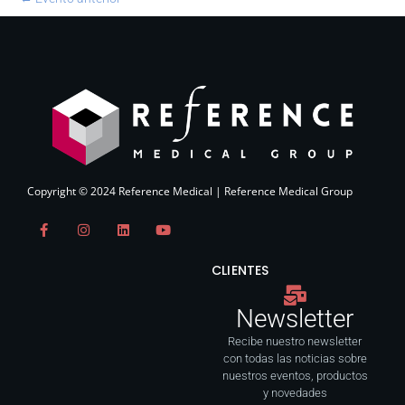
Copyright © 2024 Reference Medical | Reference Medical Group
F
I
L
Y
a
n
i
o
c
s
n
u
e
t
k
t
CLIENTES
b
a
e
u
o
g
d
b
o
r
i
e
Newsletter
k
a
n
-
m
f
Recibe nuestro newsletter
con todas las noticias sobre
nuestros eventos, productos
y novedades