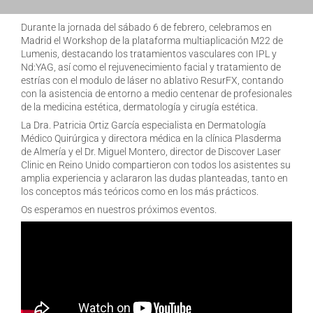
Durante la jornada del sábado 6 de febrero, celebramos en
Madrid el Workshop de la plataforma multiaplicación M22 de
Lumenis, destacando los tratamientos vasculares con IPL y
Nd:YAG, así como el rejuvenecimiento facial y tratamiento de
estrías con el modulo de láser no ablativo ResurFX, contando
con la asistencia de entorno a medio centenar de profesionales
de la medicina estética, dermatología y cirugía estética.
La Dra. Patricia Ortiz García especialista en Dermatología
Médico Quirúrgica y directora médica en la clínica Plasderma
de Almería y el Dr. Miguel Montero, director de Discover Laser
Clinic en Reino Unido compartieron con todos los asistentes su
amplia experiencia y aclararon las dudas planteadas, tanto en
los conceptos más teóricos como en los más prácticos.
Os esperamos en nuestros próximos eventos.