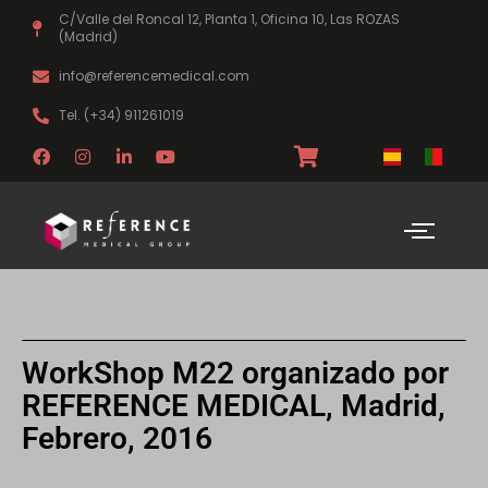
Ir
C/Valle del Roncal 12, Planta 1, Oficina 10, Las ROZAS
al
(Madrid)
contenido
info@referencemedical.com
Tel. (+34) 911261019
F
I
L
Y
a
n
i
o
c
s
n
u
e
t
k
t
b
a
e
u
o
g
d
b
o
r
i
e
k
a
n
m
-
i
n
WorkShop M22 organizado por
REFERENCE MEDICAL, Madrid,
Febrero, 2016