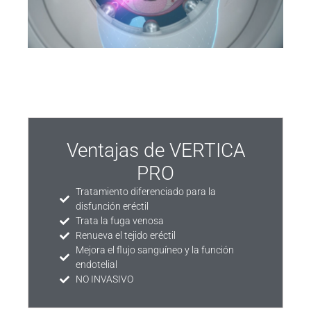
Ventajas de VERTICA
PRO
Tratamiento diferenciado para la
disfunción eréctil
Trata la fuga venosa
Renueva el tejido eréctil
Mejora el flujo sanguíneo y la función
endotelial
NO INVASIVO