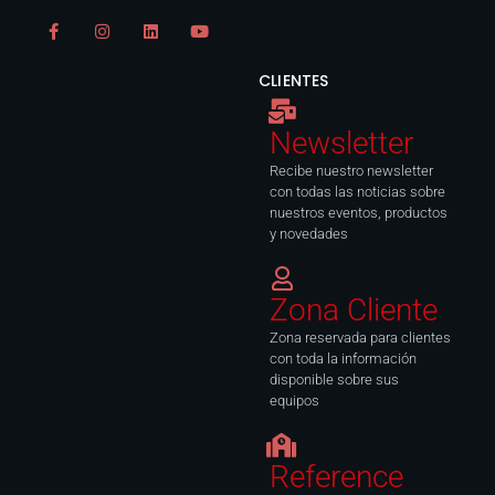
F
I
L
Y
a
n
i
o
c
s
n
u
e
t
k
t
CLIENTES
b
a
e
u
o
g
d
b
o
r
i
e
k
a
n
Newsletter
-
m
f
Recibe nuestro newsletter
con todas las noticias sobre
nuestros eventos, productos
y novedades
Zona Cliente
Zona reservada para clientes
con toda la información
disponible sobre sus
equipos
Reference