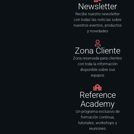
o
r
i
e
Newsletter
k
a
n
-
m
f
Recibe nuestro newsletter
con todas las noticias sobre
nuestros eventos, productos
y novedades
Zona Cliente
Zona reservada para clientes
con toda la información
disponible sobre sus
equipos
Reference
Academy
Un programa exclusivo de
formación continua,
tutoriales, workshops y
reuniones