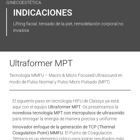
GINECOESTÉTICA
INDICACIONES
Lifting facial, tensado de la piel, remodelación corporal no
invasiva
Ultraformer MPT
Tecnología MMFU – Macro & Micro Focused Ultrasound en
modo de Pulso Normal y Pulso Micro Pulsado (MPT)
El siguiente paso en tecnología HIFU de Classys ya está
aquí con el equipo
Ultraformer MPT
. Os presentamos la
novedosa tecnología MPT con micropulsos de ultrasonido
para entregar la energía de manera precisa y uniforme.
Innovador enfoque de la generación de TCP (Thermal
Coagulation Point) MMFU.
El Punto de Coagulación
Térmica es un elemento crítico para lograr resultados más