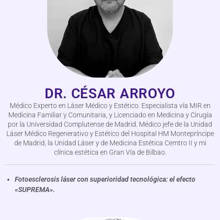
DR. CÉSAR ARROYO
Médico Experto en Láser Médico y Estético. Especialista vía MIR en
Medicina Familiar y Comunitaria, y Licenciado en Medicina y Cirugía
por la Universidad Complutense de Madrid. Médico jefe de la Unidad
Láser Médico Regenerativo y Estético del Hospital HM Montepríncipe
de Madrid, la Unidad Láser y de Medicina Estética Cemtro II y mi
clínica estética en Gran Vía de Bilbao.
Fotoesclerosis láser con superioridad tecnológica: el efecto
«SUPREMA».