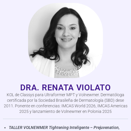
DRA. RENATA VIOLATO
KOL de Classys para Ultraformer MPT y Volnewmer. Dermatóloga
certificada por la Sociedad Brasileña de Dermatología (SBD) dese
2011. Ponente en conferencias: IMCAS World 2026, IMCAS Americas
2025 y lanzamiento de Volnewmer en Polonia 2025
TALLER VOLNEWMER
Tightening Inteligente – Prejuvenation,