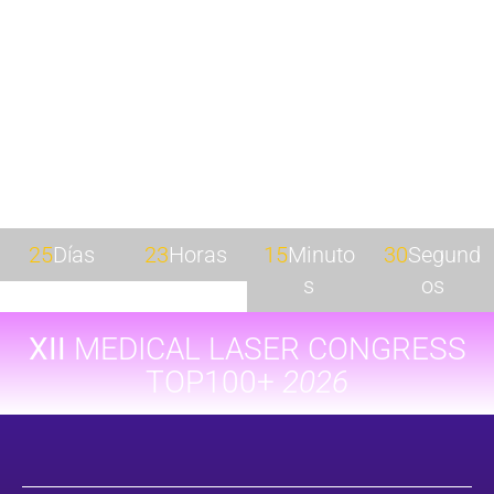
25
Días
23
Horas
15
Minuto
28
Segund
S
Os
XII
MEDICAL LASER CONGRESS
TOP100+
2026