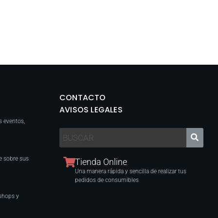
CONTACTO
AVISOS LEGALES
s eventos,
e sobre sus
Tienda Online
Una manera rápida y sencilla de realizar tus
pedidos de consumibles
shops y