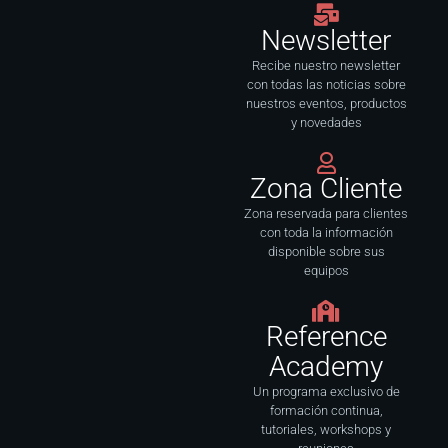
o
g
d
b
o
r
i
e
Newsletter
k
a
n
-
m
f
Recibe nuestro newsletter
con todas las noticias sobre
nuestros eventos, productos
y novedades
Zona Cliente
Zona reservada para clientes
con toda la información
disponible sobre sus
equipos
Reference
Academy
Un programa exclusivo de
formación continua,
tutoriales, workshops y