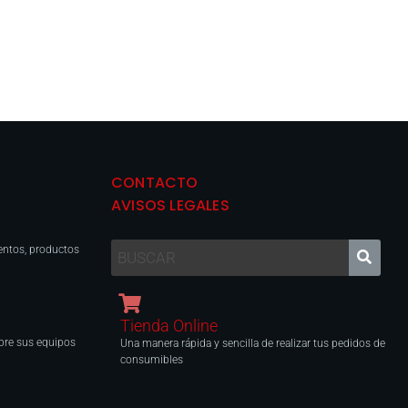
CONTACTO
AVISOS LEGALES
entos, productos
Tienda Online
obre sus equipos
Una manera rápida y sencilla de realizar tus pedidos de
consumibles