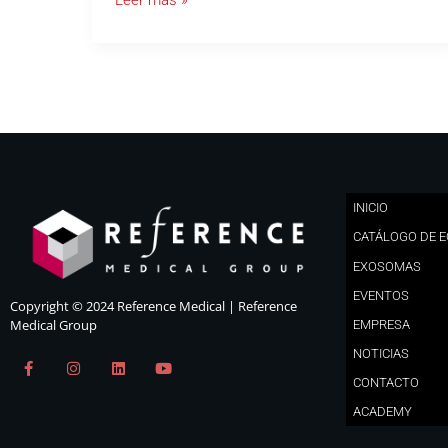
Leer más »
alexandrita
INICIO
CATÁLOGO DE 
EXOSOMAS
EVENTOS
Copyright © 2024 Reference Medical | Reference
Medical Group
EMPRESA
NOTICIAS
F
I
L
Y
a
n
i
o
CONTACTO
c
s
n
u
e
t
k
t
ACADEMY
b
a
e
u
o
g
d
b
o
r
i
e