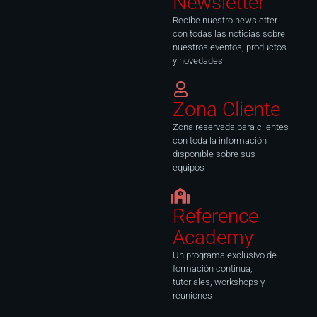
Newsletter
-
m
f
Recibe nuestro newsletter
con todas las noticias sobre
nuestros eventos, productos
y novedades
Zona Cliente
Zona reservada para clientes
con toda la información
disponible sobre sus
equipos
Reference
Academy
Un programa exclusivo de
formación continua,
tutoriales, workshops y
reuniones