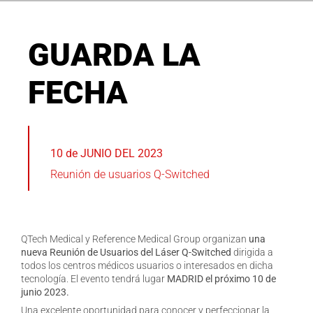
GUARDA LA
FECHA
10 de JUNIO DEL 2023
Reunión de usuarios Q-Switched
QTech Medical y Reference Medical Group organizan
una
nueva
Reunión de Usuarios del Láser Q-Switched
dirigida a
todos los centros médicos usuarios o interesados en dicha
tecnología. El evento tendrá lugar
MADRID el próximo 10 de
junio 2023.
Una excelente oportunidad para conocer y perfeccionar la