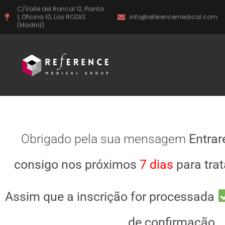
Ir
C/Valle del Roncal 12, Planta
al
1, Oficina 10, Las ROZAS
info@referencemedical.com
contenido
(Madrid)
Obrigado pela sua mensagem
Entra
consigo nos próximos
7 dias
para trat
Assim que a inscrição for processada
de confirmação.