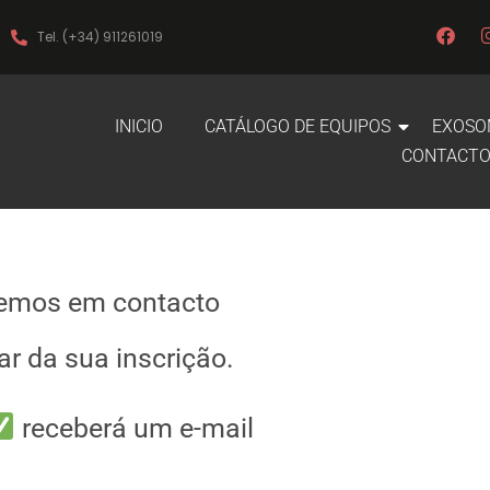
F
Tel. (+34) 911261019
a
c
e
b
INICIO
CATÁLOGO DE EQUIPOS
EXOSO
o
o
CONTACT
k
remos em contacto
ar da sua inscrição.
receberá um e-mail