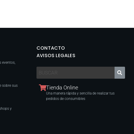
CONTACTO
AVISOS LEGALES
s eventos,
e sobre sus
Tienda Online
Una manera rápida y sencilla de realizar tus
pedidos de consumibles
shops y