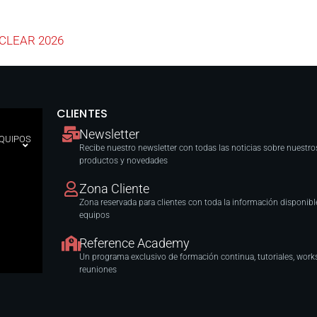
RACLEAR 2026
CLIENTES
Newsletter
EQUIPOS
Recibe nuestro newsletter con todas las noticias sobre nuestro
productos y novedades
Zona Cliente
Zona reservada para clientes con toda la información disponibl
equipos
Reference Academy
Un programa exclusivo de formación continua, tutoriales, work
reuniones