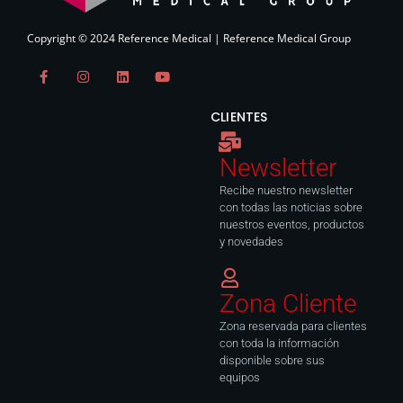
Copyright © 2024 Reference Medical | Reference Medical Group
F
I
L
Y
a
n
i
o
c
s
n
u
e
t
k
t
CLIENTES
b
a
e
u
o
g
d
b
o
r
i
e
k
a
n
Newsletter
-
m
f
Recibe nuestro newsletter
con todas las noticias sobre
nuestros eventos, productos
y novedades
Zona Cliente
Zona reservada para clientes
con toda la información
disponible sobre sus
equipos