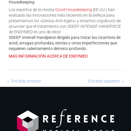
Housekeeping
Los expertos de la revista
Good Housekeeping
(EE.UU.) han
evaluado las innovaciones más recientes en la belleza para
presentarnos los «Genius Anti-Agers» y estamos orgullosos de
anunciar que el tratamiento con 3DEEP INTENSIF HANDPIECE
de ENDYMED es uno de ellos!
3DEEP Intensif Handpiece dirigido para tratar las cicatrices de
acné, arrugas profundas, estrías y otras
imperfecciones que
requieren calentamiento dérmico profundo..
MÁS INFORMACIÓN ACERCA DE ENDYMED
←
Entrada anterior
Entrada siguiente
→