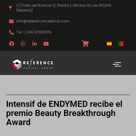
Ir
C/Valle del Roncal 12, Planta 1, Oficina 10, Las ROZAS
al
(Madrid)
contenido
info@referencemedical.com
Tel. (+34) 911261019
F
I
L
Y
a
n
i
o
c
s
n
u
e
t
k
t
b
a
e
u
o
g
d
b
o
r
i
e
k
a
n
m
-
i
n
Intensif de ENDYMED recibe el
premio Beauty Breakthrough
Award