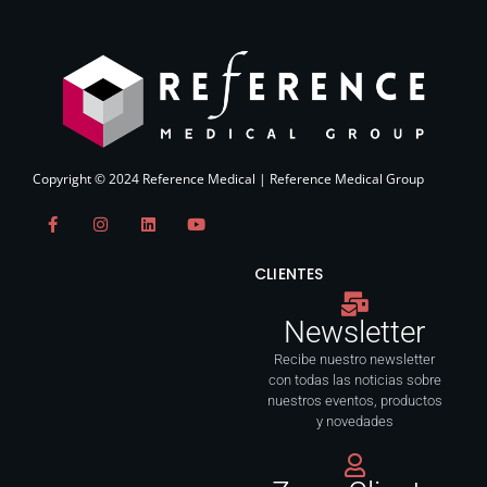
Copyright © 2024 Reference Medical | Reference Medical Group
F
I
L
Y
a
n
i
o
c
s
n
u
e
t
k
t
CLIENTES
b
a
e
u
o
g
d
b
o
r
i
e
Newsletter
k
a
n
-
m
f
Recibe nuestro newsletter
con todas las noticias sobre
nuestros eventos, productos
y novedades