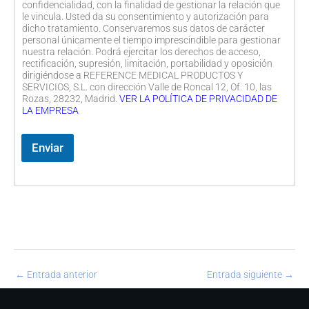
confidencialidad, con la finalidad de gestionar la relación que
le vincula. Usted da su consentimiento y autorización para
dicho tratamiento. Conservaremos sus datos de carácter
personal únicamente el tiempo imprescindible para gestionar
nuestra relación. Podrá ejercitar los derechos de acceso,
rectificación, supresión, limitación, portabilidad y oposición
dirigiéndose a REFERENCE MEDICAL PRODUCTOS Y
SERVICIOS, S.L. con dirección Valle de Roncal 12, Of. 10, las
Rozas, 28232, Madrid.
VER LA POLÍTICA DE PRIVACIDAD DE
LA EMPRESA
Enviar
←
Entrada anterior
Entrada siguiente
→