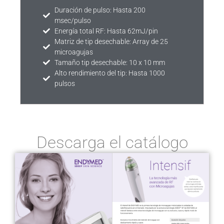
Duración de pulso: Hasta 200
msec/pulso
Energía total RF: Hasta 62mJ/pin
Matriz de tip desechable: Array de 25
microagujas
Tamaño tip desechable: 10 x 10 mm
Alto rendimiento del tip: Hasta 1000
pulsos
Descarga el catálogo