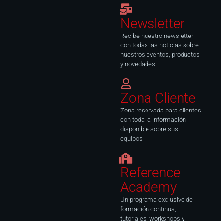
o
g
d
b
o
r
i
e
k
a
n
Newsletter
-
m
f
Recibe nuestro newsletter
con todas las noticias sobre
nuestros eventos, productos
y novedades
Zona Cliente
Zona reservada para clientes
con toda la información
disponible sobre sus
equipos
Reference
Academy
Un programa exclusivo de
formación continua,
tutoriales, workshops y